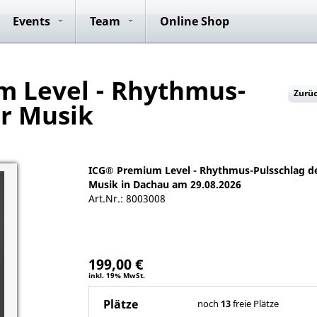
ide
Anmeldung
Club Rides
Konzepte
ICG® Master
Vorteile
Anmeldung
Team Rides
Team Rid
P
Events
Team
Online Shop
Trainer
 Level - Rhythmus-
Zurü
er Musik
ICG® Premium Level - Rhythmus-Pulsschlag d
Musik in Dachau am 29.08.2026
Art.Nr.: 8003008
199,00 €
inkl. 19% MwSt.
Plätze
noch
13
freie Plätze