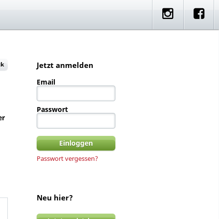
e
artner Rides
Standorte
ck
Jetzt anmelden
Email
Passwort
er
Passwort vergessen?
Neu hier?