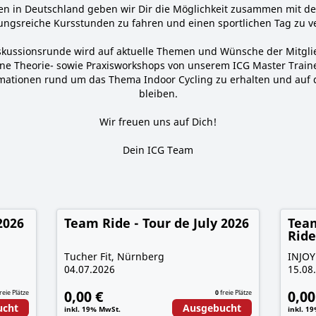
en in Deutschland geben wir Dir die Möglichkeit zusammen mit 
ngsreiche Kursstunden zu fahren und einen sportlichen Tag zu v
iskussionsrunde wird auf aktuelle Themen und Wünsche der Mitgl
ene Theorie- sowie Praxisworkshops von unserem ICG Master Traine
mationen rund um das Thema Indoor Cycling zu erhalten und auf 
bleiben.
Wir freuen uns auf Dich!
Dein ICG Team
2026
Team Ride - Tour de July 2026
Tea
Ride
Tucher Fit, Nürnberg
INJOY
04.07.2026
15.08
0,00 €
0,00
reie Plätze
0
freie Plätze
ucht
Ausgebucht
inkl. 19% MwSt.
inkl. 1