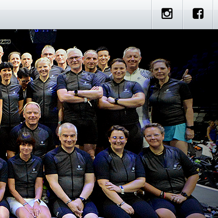
e
artner Rides
Standorte