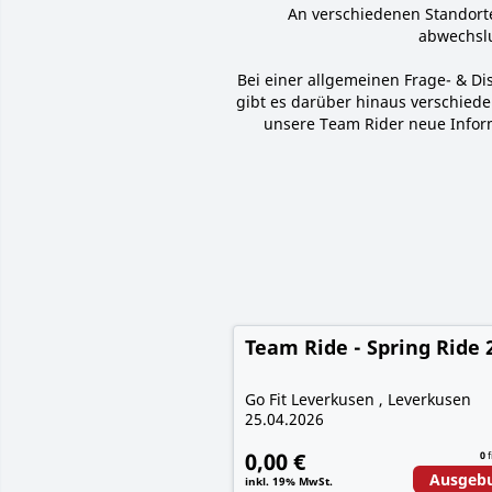
An verschiedenen Standort
abwechslu
Bei einer allgemeinen Frage- & D
gibt es darüber hinaus verschied
unsere Team Rider neue Infor
Team Ride - Spring Ride 
Go Fit Leverkusen , Leverkusen
25.04.2026
0,00 €
0
f
Ausgeb
inkl. 19% MwSt.