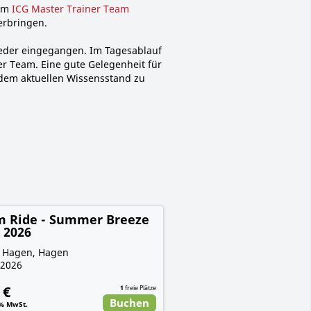
dem
ICG Master Trainer Team
erbringen.
ieder eingegangen. Im Tagesablauf
r Team. Eine gute Gelegenheit für
dem aktuellen Wissensstand zu
m Ride - Summer Breeze
 2026
 Hagen, Hagen
.2026
 €
1
freie Plätze
Buchen
9% MwSt.