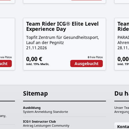
Team Rider ICG® Elite Level
Team
Experience Day
Ride
Topfit Zentrum für Gesundheitssport,
PARA
Lauf an der Pegnitz
Ahren
21.11.2026
28.11
0,00 €
0,00
reie Plätze
0
freie Plätze
ucht
Ausgebucht
inkl. 19% MwSt.
inkl. 1
Sitemap
Du h
Ausbildung
Unser Tea
System
Anmeldung
Standorte
Anregung
any,
ICG® Instructor Club
Antrag
Leistungen
Community
Konta