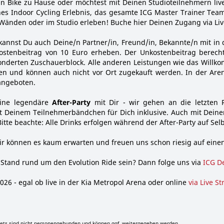
n Bike zu Hause oder möchtest mit Deinen Studioteilnehmern liv
hes Indoor Cycling Erlebnis, das gesamte ICG Master Trainer Team
 Wänden oder im Studio erleben! Buche hier Deinen Zugang via Li
annst Du auch Deine/n Partner/in, Freund/in, Bekannte/n mit in 
stenbeitrag von 10 Euro erheben. Der Unkostenbeitrag berecht
nderten Zuschauerblock. Alle anderen Leistungen wie das Will
lten und können auch nicht vor Ort zugekauft werden. In der Are
angeboten.
eine legendäre
After-Party
mit Dir - wir gehen an die letzten
mit Deinem Teilnehmerbändchen für Dich inklusive. Auch mit Dei
 Bitte beachte: Alle Drinks erfolgen während der After-Party auf Sel
wir können es kaum erwarten und freuen uns schon riesig auf eine
Stand rund um den Evolution Ride sein? Dann folge uns via
ICG D
26 - egal ob live in der Kia Metropol Arena oder online
via Live S
ets sind nicht personengebunden und können ggf. weitergegeben werden.