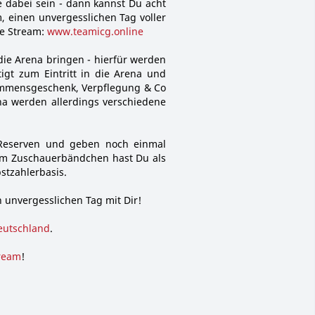
e dabei sein - dann kannst Du acht
, einen unvergesslichen Tag voller
ve Stream:
www.teamicg.online
die Arena bringen - hierfür werden
igt zum Eintritt in die Arena und
kommensgeschenk, Verpflegung & Co
na werden allerdings verschiedene
 Reserven und geben noch einmal
nem Zuschauerbändchen hast Du als
bstzahlerbasis.
n unvergesslichen Tag mit Dir!
eutschland
.
tream
!