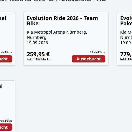
zel
Evolution Ride 2026 - Team
Evol
Bike
Pake
Kia Metropol Arena Nürnberg,
Kia M
Nürnberg
Nürn
19.09.2026
19.09
259,95 €
779,
reie Plätze
0
freie Plätze
ucht
Ausgebucht
inkl. 19% MwSt.
inkl. 1
d
reie Plätze
ucht