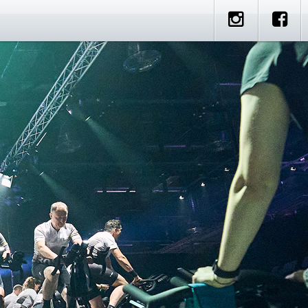
e
artner Rides
Standorte