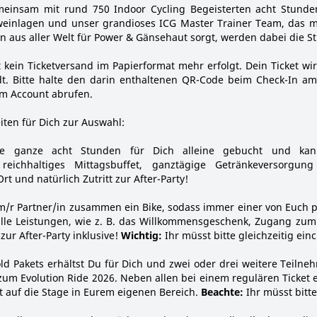
meinsam mit rund 750 Indoor Cycling Begeisterten acht Stund
weinlagen und unser grandioses ICG Master Trainer Team, das 
rn aus aller Welt für Power & Gänsehaut sorgt, werden dabei die S
t kein Ticketversand im Papierformat mehr erfolgt. Dein Ticket wir
. Bitte halte den darin enthaltenen QR-Code beim Check-In am
em Account abrufen.
ten für Dich zur Auswahl:
e ganze acht Stunden für Dich alleine gebucht und kan
reichhaltiges Mittagsbuffet, ganztägige Getränkeversorgu
t und natürlich Zutritt zur After-Party!
em/r Partner/in zusammen ein Bike, sodass immer einer von Euch
lle Leistungen, wie z. B. das Willkommensgeschenk, Zugang zum 
 zur After-Party inklusive!
Wichtig:
Ihr müsst bitte gleichzeitig ein
d Pakets erhältst Du für Dich und zwei oder drei weitere Teilne
l) zum Evolution Ride 2026. Neben allen bei einem regulären Ticket
cht auf die Stage in Eurem eigenen Bereich.
Beachte:
Ihr müsst bitte