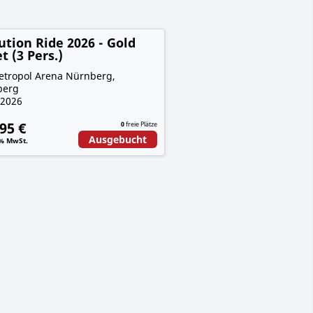
ution Ride 2026 - Gold
t (3 Pers.)
etropol Arena Nürnberg,
berg
.2026
95 €
0
freie Plätze
Ausgebucht
9% MwSt.