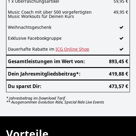
1 x Überraschungsartikel
59,95 €
Music Coach mit über 500 vorgefertigten
49,95 €
Music Workouts für Deinen Kurs
Weihnachtsgeschenk
Exklusive Facebookgruppe
Dauerhafte Rabatte im
ICG Online Shop
Gesamtleistungen im Wert von:
893,45 €
Dein Jahresmitgliedsbeitrag
*
:
419,88 €
Du sparst Dir:
473,57 €
*
Jahresbeitrag im Download Tarif
**
Ausgenommen Evolution Ride, Special Ride Live Events
Vorteile