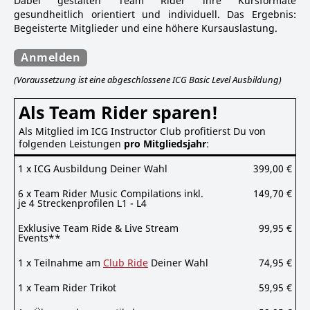
Dabei gestalten Team Rider ihre Kursformate
gesundheitlich orientiert und individuell. Das Ergebnis:
Begeisterte Mitglieder und eine höhere Kursauslastung.
Anmelden
(Voraussetzung ist eine abgeschlossene ICG Basic Level Ausbildung)
Als Team Rider sparen!
Als Mitglied im ICG Instructor Club profitierst Du von
folgenden Leistungen
pro Mitgliedsjahr
:
1 x ICG Ausbildung Deiner Wahl
399,00 €
6 x Team Rider Music Compilations inkl.
149,70 €
je 4 Streckenprofilen L1 - L4
Exklusive Team Ride & Live Stream
99,95 €
Events
**
1 x Teilnahme am
Club Ride
Deiner Wahl
74,95 €
1 x Team Rider Trikot
59,95 €