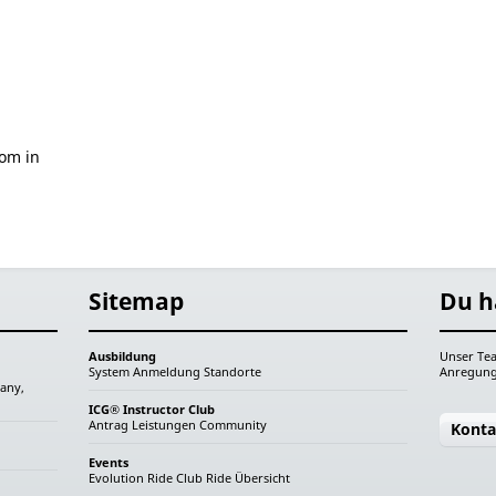
om in
Sitemap
Du h
Ausbildung
Unser Tea
System
Anmeldung
Standorte
Anregung
any,
ICG® Instructor Club
Antrag
Leistungen
Community
Konta
Events
Evolution Ride
Club Ride
Übersicht