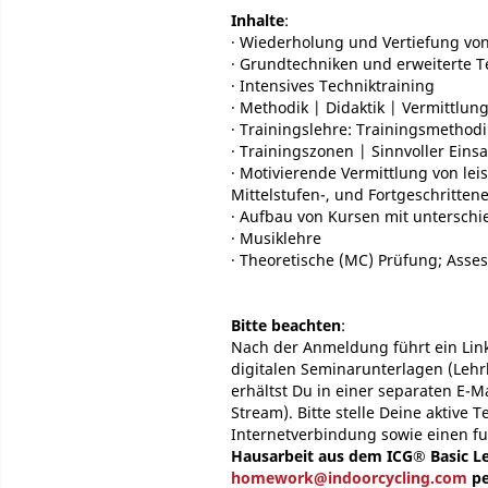
Inhalte
:
· Wiederholung und Vertiefung vo
· Grundtechniken und erweiterte T
· Intensives Techniktraining
· Methodik | Didaktik | Vermittlun
· Trainingslehre: Trainingsmethodi
· Trainingszonen | Sinnvoller Eins
· Motivierende Vermittlung von lei
Mittelstufen-, und Fortgeschritte
· Aufbau von Kursen mit unterschie
· Musiklehre
· Theoretische (MC) Prüfung; Asse
Bitte beachten
:
Nach der Anmeldung führt ein Li
digitalen Seminarunterlagen (Lehr
erhältst Du in einer separaten E-M
Stream). Bitte stelle Deine aktive
Internetverbindung sowie einen fu
Hausarbeit aus dem ICG® Basic Lev
homework@indoorcycling.com
pe