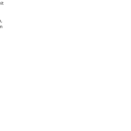
it
n,
en