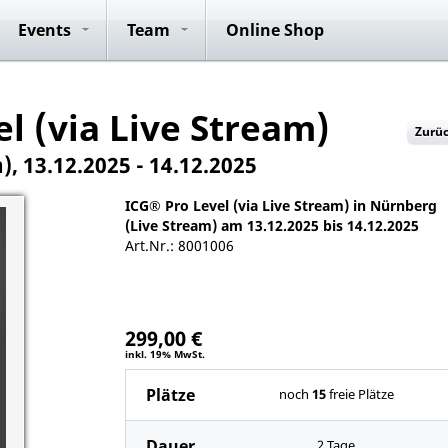
ide
Anmeldung
Club Rides
Konzepte
ICG® Master
Vorteile
Anmeldung
Team Rides
Team Rid
P
Events
Team
Online Shop
Trainer
l (via Live Stream)
Zurü
, 13.12.2025 - 14.12.2025
ICG® Pro Level (via Live Stream) in Nürnberg
(Live Stream) am 13.12.2025 bis 14.12.2025
Art.Nr.: 8001006
299,00 €
inkl. 19% MwSt.
Plätze
noch
15
freie Plätze
Dauer
2 Tage