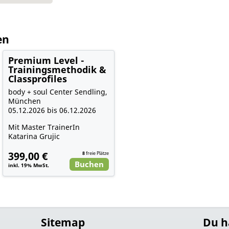
en
Premium Level -
Trainingsmethodik &
Classprofiles
body + soul Center Sendling,
München
05.12.2026 bis 06.12.2026
Mit Master TrainerIn
Katarina Grujic
399,00 €
8
freie Plätze
Buchen
inkl. 19% MwSt.
Sitemap
Du h