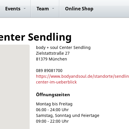
ide
Anmeldung
Club Rides
Konzepte
ICG® Master
Vorteile
Anmeldung
Team Rides
Team Rid
P
Events
Team
Online Shop
Trainer
enter Sendling
body + soul Center Sendling
Zielstattstraße 27
81379 München
089 89081700
https://www.bodyandsoul.de/standorte/sendli
center-im-ueberblick
Öffnungszeiten
Montag bis Freitag
06:00 - 24:00 Uhr
Samstag, Sonntag und Feiertage
09:00 - 22:00 Uhr