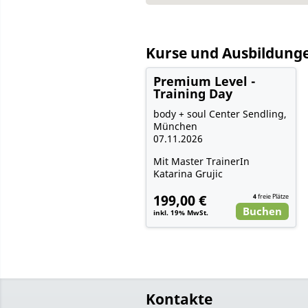
Kurse und Ausbildung
Premium Level -
Training Day
body + soul Center Sendling,
München
07.11.2026
Mit Master TrainerIn
Katarina Grujic
199,00 €
4
freie Plätze
Buchen
inkl. 19% MwSt.
Kontakte