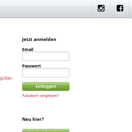
e
artner Rides
Standorte
Jetzt anmelden
Email
Passwort
ng/das-
Passwort vergessen?
Neu hier?