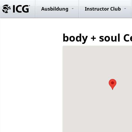
Evolution R
System
Ausbildung
Instructor Club
body + soul C