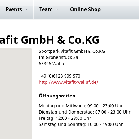
ide
Anmeldung
Club Rides
Konzepte
ICG® Master
Vorteile
Anmeldung
Team Rides
Team Rid
P
Events
Team
Online Shop
Trainer
tafit GmbH & Co.KG
Sportpark Vitafit GmbH & Co.KG
Im Grohenstück 3a
65396 Walluf
+49 (0)6123 999 570
http://www.vitafit-walluf.de/
Öffnungszeiten
Montag und Mittwoch: 09:00 - 23:00 Uhr
Dienstag und Donnerstag: 07:00 - 23:00 Uhr
Freitag: 12:00 - 23:00 Uhr
Samstag und Sonntag: 10:00 - 19:00 Uhr