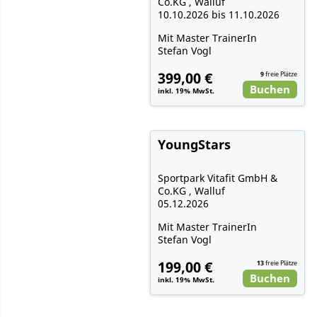
Co.KG , Walluf
10.10.2026 bis 11.10.2026
Mit Master TrainerIn
Stefan Vogl
399,00 €
9
freie Plätze
Buchen
inkl. 19% MwSt.
YoungStars
Sportpark Vitafit GmbH &
Co.KG , Walluf
05.12.2026
Mit Master TrainerIn
Stefan Vogl
199,00 €
13
freie Plätze
Buchen
inkl. 19% MwSt.