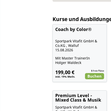
Kurse und Ausbildung
Coach by Color®
Sportpark Vitafit GmbH &
Co.KG , Walluf
15.08.2026
Mit Master TrainerIn
Holger Waldeck
199,00 €
5
freie Plätze
Buchen
inkl. 19% MwSt.
Premium Level -
Mixed Class & Musik
Sportpark Vitafit GmbH &