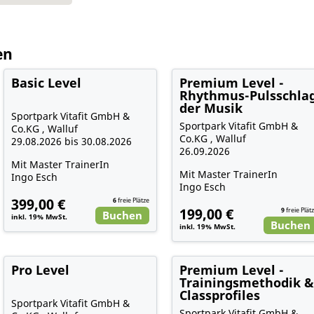
en
Basic Level
Premium Level -
Rhythmus-Pulsschla
der Musik
Sportpark Vitafit GmbH &
Sportpark Vitafit GmbH &
Co.KG , Walluf
Co.KG , Walluf
29.08.2026 bis 30.08.2026
26.09.2026
Mit Master TrainerIn
Mit Master TrainerIn
Ingo Esch
Ingo Esch
399,00 €
6
freie Plätze
199,00 €
9
freie Plät
Buchen
inkl. 19% MwSt.
Buchen
inkl. 19% MwSt.
Pro Level
Premium Level -
Trainingsmethodik 
Classprofiles
Sportpark Vitafit GmbH &
Sportpark Vitafit GmbH &