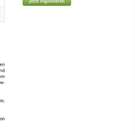
Jetzt registrieren
en
und
em
ve-
ie,
ion