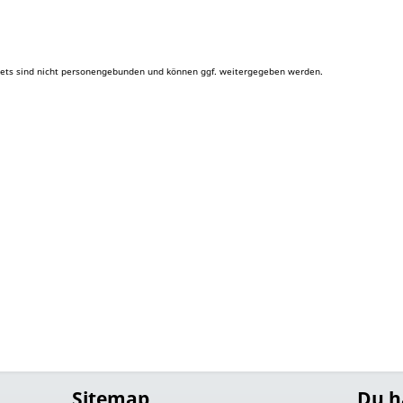
ets sind nicht personengebunden und können ggf. weitergegeben werden.
1
Sitemap
Du h