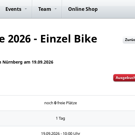
ide
Anmeldung
Club Rides
Konzepte
ICG® Master
Vorteile
Anmeldung
Team Rides
Team Rid
P
Events
Team
Online Shop
Trainer
e 2026 - Einzel Bike
Zurü
 in Nürnberg am 19.09.2026
Ausgebuc
noch
0
freie Plätze
1 Tag
19.09.2026 - 10:00 Uhr