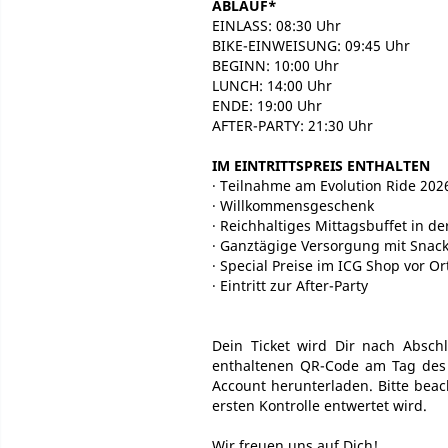
ABLAUF*
EINLASS: 08:30 Uhr
BIKE-EINWEISUNG: 09:45 Uhr
BEGINN: 10:00 Uhr
LUNCH: 14:00 Uhr
ENDE: 19:00 Uhr
AFTER-PARTY: 21:30 Uhr
IM EINTRITTSPREIS ENTHALTEN
∙ Teilnahme am Evolution Ride 2026
∙ Willkommensgeschenk
∙ Reichhaltiges Mittagsbuffet in de
∙ Ganztägige Versorgung mit Snac
∙ Special Preise im ICG Shop vor Or
∙ Eintritt zur After-Party
Dein Ticket wird Dir nach Absc
enthaltenen QR-Code am Tag des E
Account herunterladen. Bitte beach
ersten Kontrolle entwertet wird.
Wir freuen uns auf Dich!