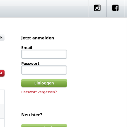
e
artner Rides
Standorte
ck
Jetzt anmelden
Email
Passwort
ht
Passwort vergessen?
Neu hier?