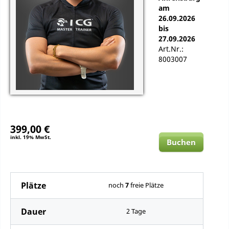
am
26.09.2026
bis
27.09.2026
Art.Nr.:
8003007
399,00 €
inkl. 19% MwSt.
Buchen
Plätze
noch
7
freie Plätze
Dauer
2 Tage